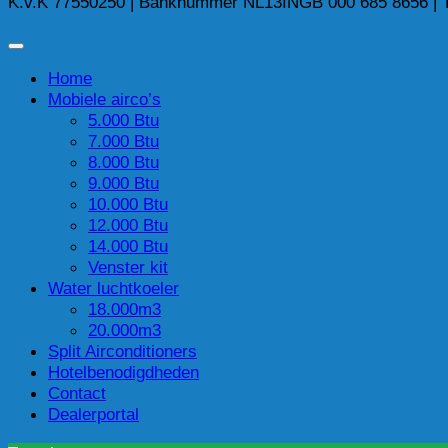
K.v.K 77550250 | Banknummer NL13INGB 000 685 8656 | T.n
Home
Mobiele airco’s
5.000 Btu
7.000 Btu
8.000 Btu
9.000 Btu
10.000 Btu
12.000 Btu
14.000 Btu
Venster kit
Water luchtkoeler
18.000m3
20.000m3
Split Airconditioners
Hotelbenodigdheden
Contact
Dealerportal