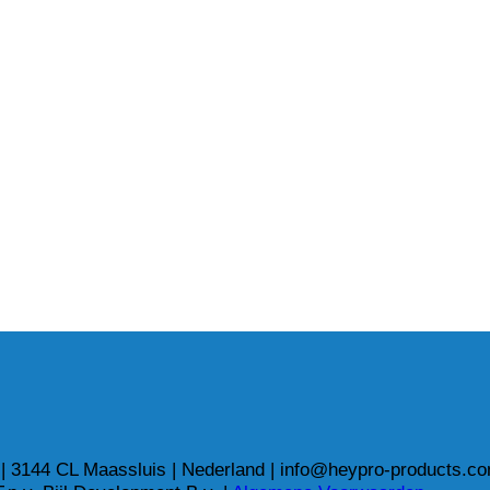
| 3144 CL Maassluis | Nederland | info@heypro-products.c