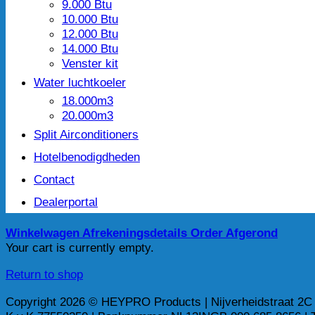
9.000 Btu
10.000 Btu
12.000 Btu
14.000 Btu
Venster kit
Water luchtkoeler
18.000m3
20.000m3
Split Airconditioners
Hotelbenodigdheden
Contact
Dealerportal
Winkelwagen
Afrekeningsdetails
Order Afgerond
Your cart is currently empty.
Return to shop
Copyright 2026 © HEYPRO Products | Nijverheidstraat 2C 