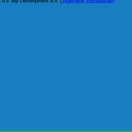
.v. Bijl Development B.v. |
Algemene Voorwaarden